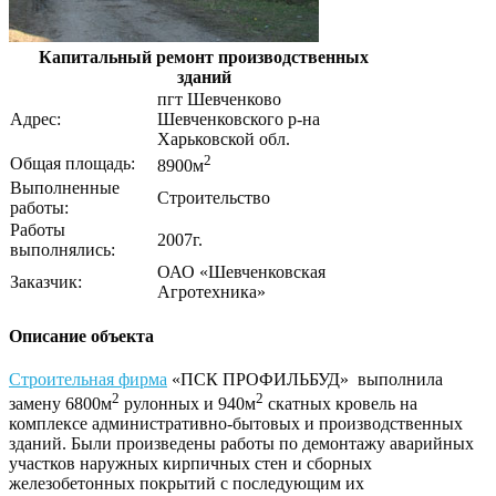
Капитальный ремонт производственных
зданий
пгт Шевченково
Адрес:
Шевченковского р-на
Харьковской обл.
2
Общая площадь:
8900м
Выполненные
Строительство
работы:
Работы
2007г.
выполнялись:
ОАО «Шевченковская
Заказчик:
Агротехника»
Описание объекта
Строительная фирма
«ПСК ПРОФИЛЬБУД» выполнила
2
2
замену 6800м
рулонных и 940м
скатных кровель на
комплексе административно-бытовых и производственных
зданий. Были произведены работы по демонтажу аварийных
участков наружных кирпичных стен и сборных
железобетонных покрытий с последующим их