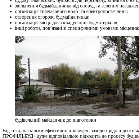
будову тимчасових будівель для персоналу, зайнятого на б
звільнення будмайданчика від споруд та зелених насаджен
організація тимчасового водо- та електропостачання;
створення огорожі будмайданчика;
організація місць для складування будматеріалів;
інші роботи, пов’язані зі специфічними умовами місцезн
будівельний майданчик до підготовки
Від того, наскільки ефективно проведені заходи щодо підготов
ПРОФІЛЬБУД» дуже відповідально підходить до процесу будівни