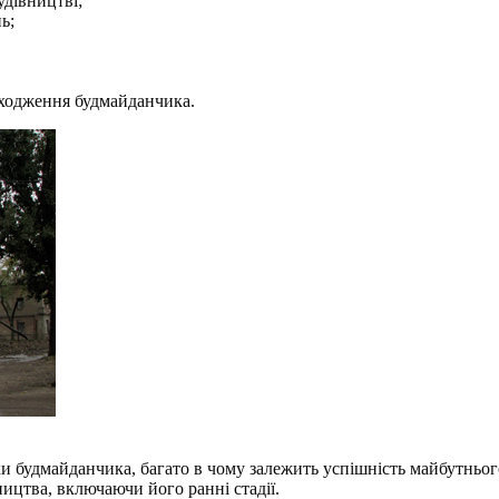
удівництві;
ь;
аходження будмайданчика.
ки будмайданчика, багато в чому залежить успішність майбутньо
цтва, включаючи його ранні стадії.