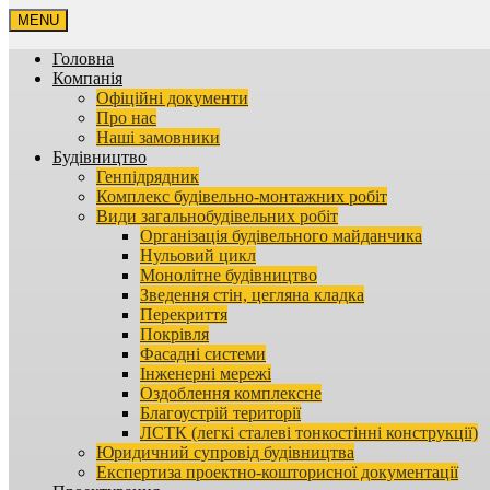
MENU
Головна
Компанія
Офіційні документи
Про нас
Наші замовники
Будівництво
Генпідрядник
Комплекс будівельно-монтажних робіт
Види загальнобудівельних робіт
Організація будівельного майданчика
Нульовий цикл
Монолітне будівництво
Зведення стін, цегляна кладка
Перекриття
Покрівля
Фасадні системи
Інженерні мережі
Оздоблення комплексне
Благоустрій території
ЛСТК (легкі сталеві тонкостінні конструкції)
Юридичний супровід будівництва
Експертиза проектно-кошторисної документації