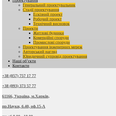
Проектування
Генеральний проектувальник
Стадії проектування
Ескізний проект
Робочий проект
Технічний висновок
Проекти
Житлові будинки
Комерційні споруди
Промислові споруди
Проектування інженерних мереж
Авторський нагляд
Юридичний супровід проектування
Наші об’єкти
Контакти
+38 (057) 757 17 77
+38 (093) 373 57 77
61166, Україна, м.Харків,
пр.Науки, б.40, оф.15-А