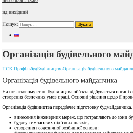
пн-сб 8.00 - 18.00
нд вихідний
Пошук:
Організація будівельного май
ПСК Профільбуд
Будівництво
Організація будівельного майданч
Організація будівельного майданчика
На початковому етапі будівництва об’єкта відбувається організа
створення безпечних умов праці. Основні рішення щодо її прове
Організація будівництва передбачає підготовку будмайданчика.
винесення інженерних мереж, що потрапляють до зони бу
будову тимчасових під’їзних шляхів;
створення геодезичної розбивної основи;