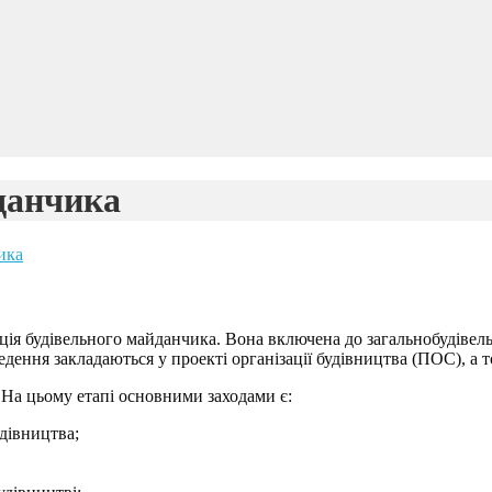
данчика
ика
ція будівельного майданчика. Вона включена до загальнобудівельн
дення закладаються у проекті організації будівництва (ПОС), а 
 На цьому етапі основними заходами є:
дівництва;