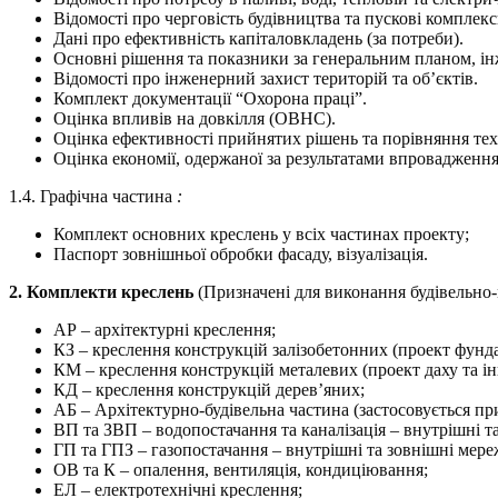
Відомості про черговість будівництва та пускові комплекс
Дані про ефективність капіталовкладень (за потреби).
Основні рішення та показники за генеральним планом, і
Відомості про інженерний захист територій та об’єктів.
Комплект документації “Охорона праці”.
Оцінка впливів на довкілля (ОВНС).
Оцінка ефективності прийнятих рішень та порівняння те
Оцінка економії, одержаної за результатами впровадження
1.4. Графічна частина
:
Комплект основних креслень у всіх частинах проекту;
Паспорт зовнішньої обробки фасаду, візуалізація.
2. Комплекти креслень
(Призначені для виконання будівельно
АР – архітектурні креслення;
КЗ – креслення конструкцій залізобетонних (проект фунда
КМ – креслення конструкцій металевих (проект даху та ін
КД – креслення конструкцій дерев’яних;
АБ – Архітектурно-будівельна частина (застосовується пр
ВП та ЗВП – водопостачання та каналізація – внутрішні та
ГП та ГПЗ – газопостачання – внутрішні та зовнішні мере
ОВ та К – опалення, вентиляція, кондиціювання;
ЕЛ – електротехнічні креслення;