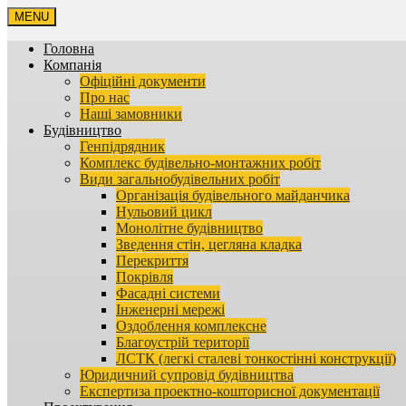
MENU
Головна
Компанія
Офіційні документи
Про нас
Наші замовники
Будівництво
Генпідрядник
Комплекс будівельно-монтажних робіт
Види загальнобудівельних робіт
Організація будівельного майданчика
Нульовий цикл
Монолітне будівництво
Зведення стін, цегляна кладка
Перекриття
Покрівля
Фасадні системи
Інженерні мережі
Оздоблення комплексне
Благоустрій території
ЛСТК (легкі сталеві тонкостінні конструкції)
Юридичний супровід будівництва
Експертиза проектно-кошторисної документації