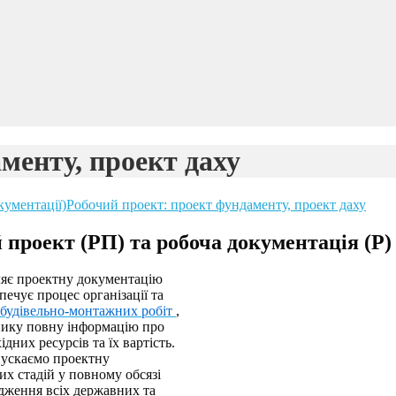
менту, проект даху
кументації)
Робочий проект: проект фундаменту, проект даху
й проект (РП) та робоча документація (Р)
ляє проектну документацію
зпечує процес організації та
будівельно-монтажних робіт
,
нику повну інформацію про
ідних ресурсів та їх вартість.
пускаємо проектну
их стадій у повному обсязі
дження всіх державних та