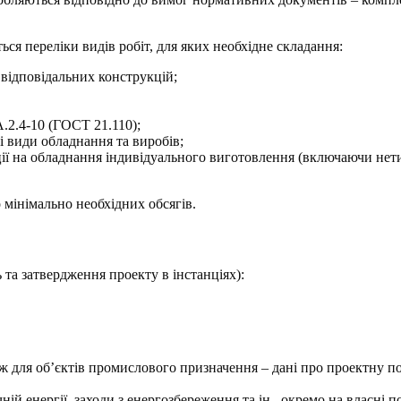
я переліки видів робіт, для яких необхідне складання:
 відповідальних конструкцій;
.2.4-10 (ГОСТ 21.110);
і види обладнання та виробів;
ії на обладнання індивідуального виготовлення (включаючи нети
 мінімально необхідних обсягів.
 та затвердження проекту в інстанціях):
кож для об’єктів промислового призначення – дані про проектну п
чній енергії, заходи з енергозбереження та ін., окремо на власні 