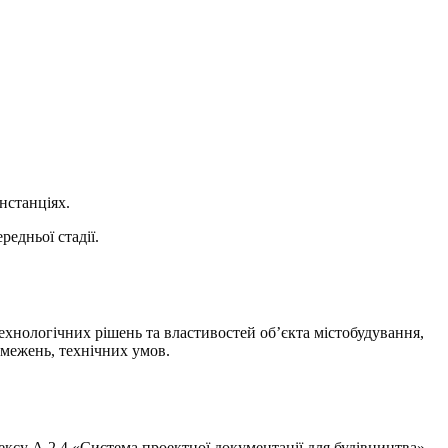
нстанціях.
едньої стадії.
хнологічних рішень та властивостей об’єкта містобудування,
бмежень, технічних умов.
ексу А.2.4 «Система проектної документації для будівництва»