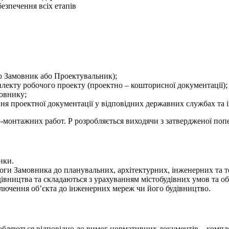
езпечення всіх етапів
ю Замовник або Проектувальник);
лекту робочого проекту (проектно – кошторисної документації);
мовнику;
я проектної документації у відповідних державних службах та і
-монтажних работ. Р розробляється виходячи з затвердженої попер
нки.
оги Замовника до планувальних, архітектурних, інженерних та те
удівництва та складаються з урахуванням містобудівних умов та о
лючення об’єкта до інженерних мереж чи його будівництво.
робляються відповідно до вимог нормативних документів – компл