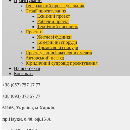
Проектування
Генеральний проектувальник
Стадії проектування
Ескізний проект
Робочий проект
Технічний висновок
Проекти
Житлові будинки
Комерційні споруди
Промислові споруди
Проектування інженерних мереж
Авторський нагляд
Юридичний супровід проектування
Наші об’єкти
Контакти
+38 (057) 757 17 77
+38 (093) 373 57 77
61166, Україна, м.Харків,
пр.Науки, б.40, оф.15-А