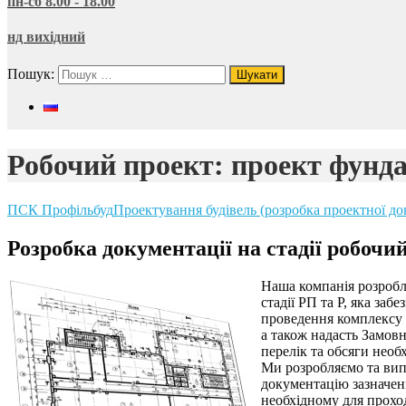
пн-сб 8.00 - 18.00
нд вихідний
Пошук:
Робочий проект: проект фунда
ПСК Профільбуд
Проектування будівель (розробка проектної до
Розробка документації на стадії робочи
Наша компанія розроб
стадії РП та Р, яка забе
проведення комплексу
а також надасть Замов
перелік та обсяги необх
Ми розробляємо та ви
документацію зазначен
необхідному для прохо