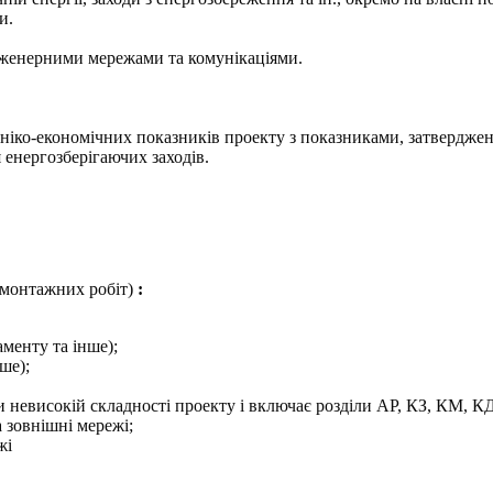
и.
нженерними мережами та комунікаціями.
хніко-економічних показників проекту з показниками, затвердж
 енергозберігаючих заходів.
-монтажних робіт)
:
менту та інше);
ше);
и невисокій складності проекту і включає розділи АР, КЗ, КМ, КД
 зовнішні мережі;
жі