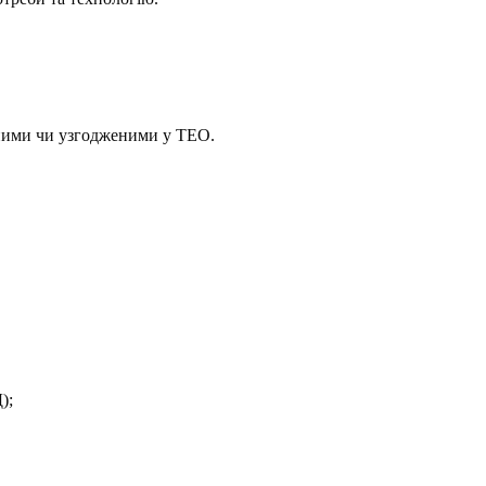
еними чи узгодженими у ТЕО.
);