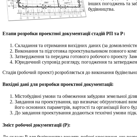
інших погоджень та заб
будівництва.
Етапи розробки проектної документації стадій РП та Р:
Складання та отримання вихідних даних (за домовленіст
Виконання та підготовка проектувальником повного комп
Затвердження та передача готового робочого проекту За
Юридичний супровід розгляду, погодження та затвердженн
Стадія (робочий проект) розробляється до виконання будівельно
Вихідні дані для розробки проектної документації:
Містобудівні умови та обмеження забудови земельної діля
Завдання на проектування, що визначає обґрунтовані вим
його основних параметрів, вартості та організації його б
До завдання проектування додаються технічні умови підк
Зміст робочої документації (Р):
До складу Р для будівництва входять робочі креслення, що роз