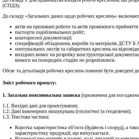
(СПДЗ);
До складу «Загальних даних щодо робочих креслень» включаютьс
актів на приховані роботи та актів проміжного прийняття
паспорти оздоблювальних робіт;
кошторисної документації;
специфікацій обладнання, виробів та матеріалів ДСТУ Б А
опитувальних листів та габаритних креслень на відповідн
вихідних вимог на розробку конструкторської документац
вимоги на попередніх стадіях не розроблялися.
Обсяг та деталізація робочих креслень повинні бути доведені до
Зміст робочого проекту:
1. Загальна пояснювальна записка
(призначена для погоджень
1.1. Вихідні дані для проектування;
1.2. Дані інженерних вишукувань (геологічні та геодезичні);
1.3. Текстова частина:
Коротка характеристика об’єкта (будівель і споруд), а та
характеристику продукції, що випускається.
Відомості про потребу в паливі, воді, тепловій та електри