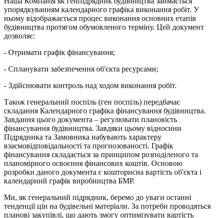
Наша Компанія як генпідрядник будівництва займається
упорядкуванням календарного графіка виконання робіт. У
ньому відображається процес виконання основних етапів
будівництва протягом обумовленого терміну. Цей документ
дозволяє:
- Отримати графік фінансування;
- Спланувати забезпечення об'єкта ресурсами;
- Здійснювати контроль над ходом виконання робіт.
Також генеральний поспіль (ген поспіль) передбачає
складання Календарного графіка фінансування будівництва.
Завдання цього документа – регулювати плановість
фінансування будівництва. Завдяки цьому відносини
Підрядника та Замовника набувають характеру
взаємовідповідальності та прогнозованості. Графік
фінансування складається за принципом розподіленого та
планомірного освоєння фінансових коштів. Основою
розробки даного документа є кошторисна вартість об'єкта і
календарний графік виробництва БМР.
Ми, як генеральний підрядник, беремо до уваги останні
тенденції цін на будівельні матеріали. За потреби проводяться
планові закупівлі, що дають змогу оптимізувати вартість