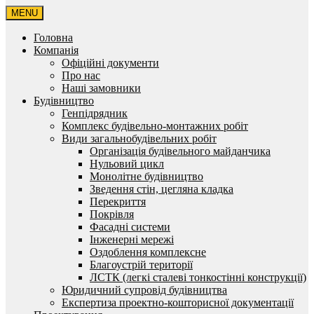
MENU
Головна
Компанія
Офіційні документи
Про нас
Наші замовники
Будівництво
Генпідрядник
Комплекс будівельно-монтажних робіт
Види загальнобудівельних робіт
Організація будівельного майданчика
Нульовий цикл
Монолітне будівництво
Зведення стін, цегляна кладка
Перекриття
Покрівля
Фасадні системи
Інженерні мережі
Оздоблення комплексне
Благоустрій території
ЛСТК (легкі сталеві тонкостінні конструкції)
Юридичний супровід будівництва
Експертиза проектно-кошторисної документації