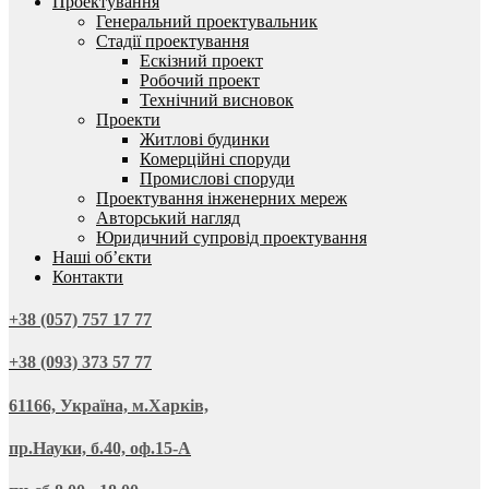
Проектування
Генеральний проектувальник
Стадії проектування
Ескізний проект
Робочий проект
Технічний висновок
Проекти
Житлові будинки
Комерційні споруди
Промислові споруди
Проектування інженерних мереж
Авторський нагляд
Юридичний супровід проектування
Наші об’єкти
Контакти
+38 (057) 757 17 77
+38 (093) 373 57 77
61166, Україна, м.Харків,
пр.Науки, б.40, оф.15-А