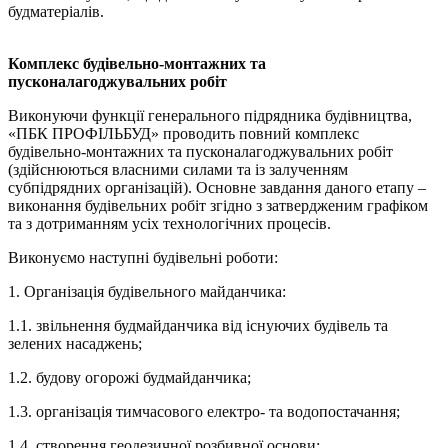
будматеріалів.
Комплекс будівельно-монтажних та
пусконалагоджувальних робіт
Виконуючи функції генерального підрядника будівництва,
«ПБК ПРОФІЛЬБУД» проводить повний комплекс
будівельно-монтажних та пусконалагоджувальних робіт
(здійснюються власними силами та із залученням
субпідрядних організацій). Основне завдання даного етапу –
виконання будівельних робіт згідно з затвердженим графіком
та з дотриманням усіх технологічних процесів.
Виконуємо наступні будівельні роботи:
1. Організація будівельного майданчика:
1.1. звільнення будмайданчика від існуючих будівель та
зелених насаджень;
1.2. будову огорожі будмайданчика;
1.3. організація тимчасового електро- та водопостачання;
1.4. створення геодезичної розбивної основи;