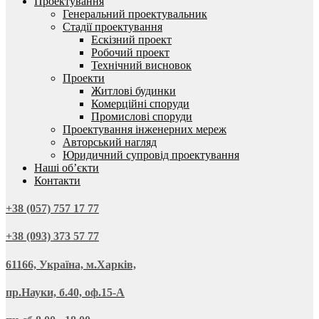
Проектування
Генеральний проектувальник
Стадії проектування
Ескізний проект
Робочий проект
Технічний висновок
Проекти
Житлові будинки
Комерційні споруди
Промислові споруди
Проектування інженерних мереж
Авторський нагляд
Юридичний супровід проектування
Наші об’єкти
Контакти
+38 (057) 757 17 77
+38 (093) 373 57 77
61166, Україна, м.Харків,
пр.Науки, б.40, оф.15-А