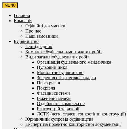
MENU
Головна
Компанія
Офіційні документи
Про нас
Наші замовники
Будівництво
Генпідрядник
Комплекс будівельно-монтажних робіт
Види загальнобудівельних робіт
Організація будівельного майданчика
Нульовий цикл
Монолітне будівництво
Зведення стін, цегляна кладка
Перекриття
Покрівля
Фасадні системи
Інженерні мережі
Оздоблення комплексне
Благоустрій території
ЛСТК (легкі сталеві тонкостінні конструкції)
Юридичний супровід будівництва
Експертиза проектно-кошторисної документації