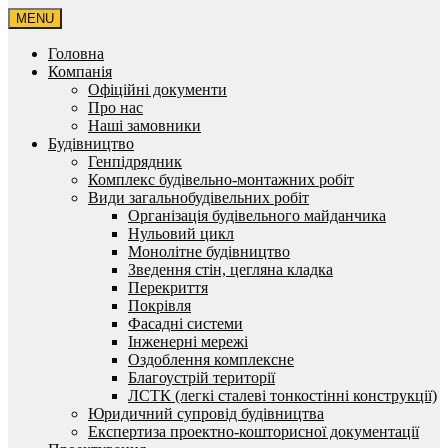
MENU
Головна
Компанія
Офіційні документи
Про нас
Наші замовники
Будівництво
Генпідрядник
Комплекс будівельно-монтажних робіт
Види загальнобудівельних робіт
Організація будівельного майданчика
Нульовий цикл
Монолітне будівництво
Зведення стін, цегляна кладка
Перекриття
Покрівля
Фасадні системи
Інженерні мережі
Оздоблення комплексне
Благоустрій території
ЛСТК (легкі сталеві тонкостінні конструкції)
Юридичний супровід будівництва
Експертиза проектно-кошторисної документації