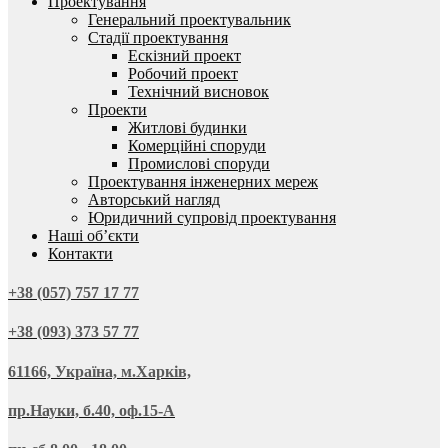
Проектування
Генеральний проектувальник
Стадії проектування
Ескізний проект
Робочий проект
Технічний висновок
Проекти
Житлові будинки
Комерційні споруди
Промислові споруди
Проектування інженерних мереж
Авторський нагляд
Юридичний супровід проектування
Наші об’єкти
Контакти
+38 (057) 757 17 77
+38 (093) 373 57 77
61166, Україна, м.Харків,
пр.Науки, б.40, оф.15-А