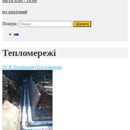
пн-сб 8.00 - 18.00
нд вихідний
Пошук:
Тепломережі
ПСК Профільбуд
Тепломережі