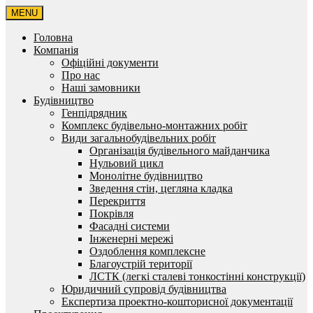
MENU
Головна
Компанія
Офіційні документи
Про нас
Наші замовники
Будівництво
Генпідрядник
Комплекс будівельно-монтажних робіт
Види загальнобудівельних робіт
Організація будівельного майданчика
Нульовий цикл
Монолітне будівництво
Зведення стін, цегляна кладка
Перекриття
Покрівля
Фасадні системи
Інженерні мережі
Оздоблення комплексне
Благоустрій території
ЛСТК (легкі сталеві тонкостінні конструкції)
Юридичний супровід будівництва
Експертиза проектно-кошторисної документації