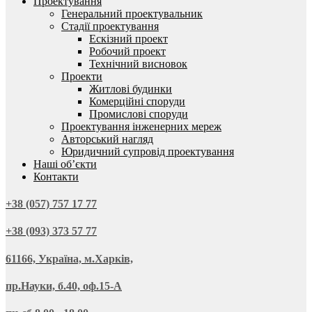
Проектування
Генеральний проектувальник
Стадії проектування
Ескізний проект
Робочий проект
Технічний висновок
Проекти
Житлові будинки
Комерційні споруди
Промислові споруди
Проектування інженерних мереж
Авторський нагляд
Юридичний супровід проектування
Наші об’єкти
Контакти
+38 (057) 757 17 77
+38 (093) 373 57 77
61166, Україна, м.Харків,
пр.Науки, б.40, оф.15-А