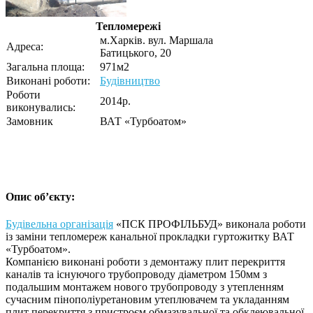
Тепломережі
м.Харків. вул. Маршала
Адреса:
Батицького, 20
Загальна площа:
971м2
Виконані роботи:
Будівництво
Роботи
2014р.
виконувались:
Замовник
ВАТ «Турбоатом»
Опис об’єкту:
Будівельна організація
«ПСК ПРОФІЛЬБУД» виконала роботи
із заміни тепломереж канальної прокладки гуртожитку ВАТ
«Турбоатом».
Компанією виконані роботи з демонтажу плит перекриття
каналів та існуючого трубопроводу діаметром 150мм з
подальшим монтажем нового трубопроводу з утепленням
сучасним пінополіуретановим утеплювачем та укладанням
плит перекриття з пристроєм обмазувальної та обклеювальної